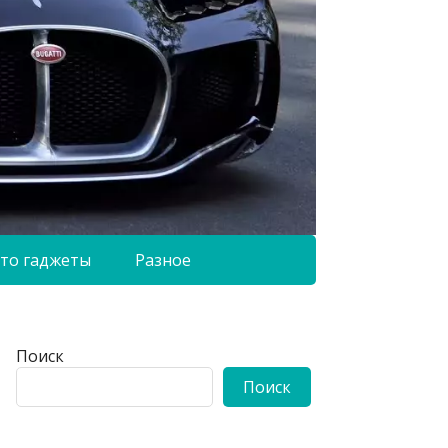
то гаджеты
Разное
Поиск
Поиск