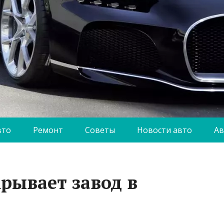
вто
Ремонт
Советы
Новости авто
Ав
крывает завод в