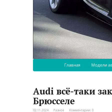
Главная
Модели а
Audi всё-таки за
Брюсселе
02.11.2024
Разное
Комментарии: 0