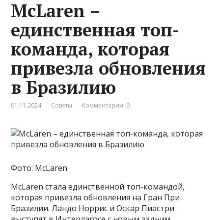
McLaren –
единственная топ-
команда, которая
привезла обновления
в Бразилию
01.11.2024
Советы
Комментарии: 0
Фото: McLaren
McLaren стала единственной топ-командой,
которая привезла обновления на Гран При
Бразилии. Ландо Норрис и Оскар Пиастри
выступят в Интерлагосе с новым задним