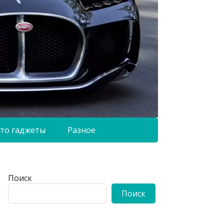
то гаджеты
Разное
Поиск
Поиск