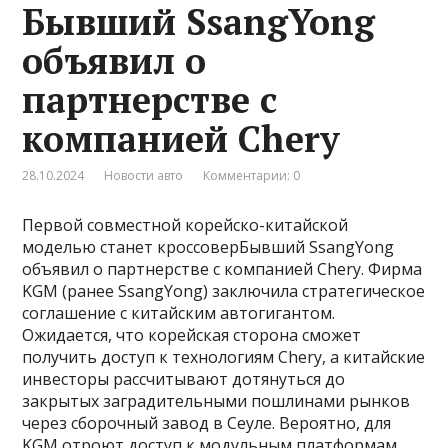
Бывший SsangYong
объявил о
партнерстве с
компанией Chery
28.10.2024
Новости авто
Комментарии: 0
Первой совместной корейско-китайской
моделью станет кроссоверБывший SsangYong
объявил о партнерстве с компанией Chery. Фирма
KGM (ранее SsangYong) заключила стратегическое
соглашение с китайским автогигантом.
Ожидается, что корейская сторона сможет
получить доступ к технологиям Chery, а китайские
инвесторы рассчитывают дотянуться до
закрытых заградительными пошлинами рынков
через сборочный завод в Сеуле. Вероятно, для
KGM отроют доступ к модульным платформам