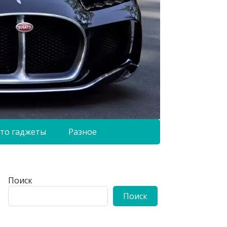
то гаджеты
Разное
Поиск
Поиск