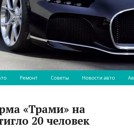
вто
Ремонт
Советы
Новости авто
Ав
рма «Трами» на
игло 20 человек