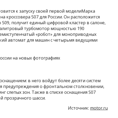
товится к запуску своей первой моделиМарка
на кроссовера S07 для России. Он расположится
 S09, получит единый цифровой кластер в салоне,
ралитровый турбомотор мощностью 190
 семиступенчатый «робот» для моноприводных
ский автомат для машин с четырьмя ведущими
оснащением: в него войдут более десяти систем
я предупреждения о фронтальном столкновении,
г слепых зон. Также в списке оснащения S07
ей прозрачного шасси.
Источник:
motor.ru