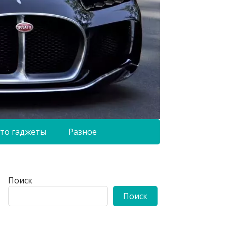
то гаджеты
Разное
Поиск
Поиск