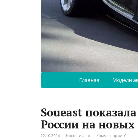
Главная
Модели а
Soueast показала
России на новых
22.10.2024
Новости авто
Комментарии: 0