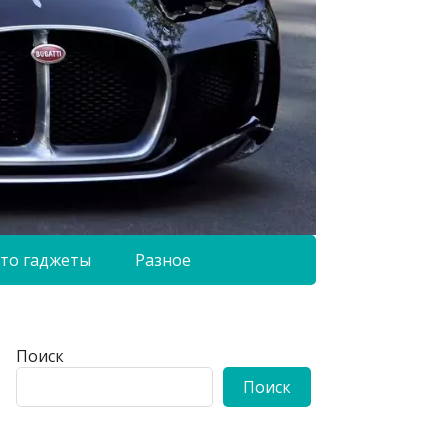
то гаджеты
Разное
Поиск
Поиск