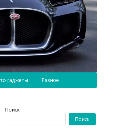
то гаджеты
Разное
Поиск
Поиск