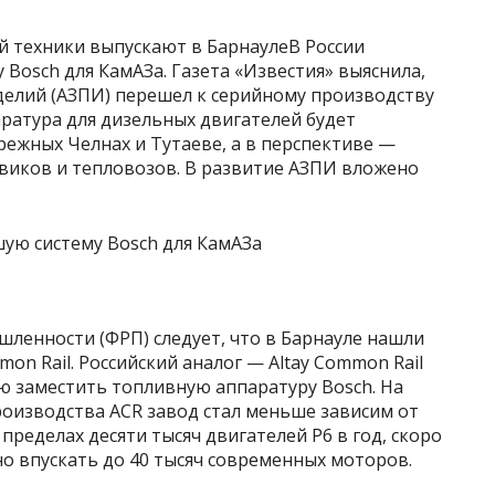
й техники выпускают в БарнаулеВ России
osch для КамАЗа. Газета «Известия» выяснила,
делий (АЗПИ) перешел к серийному производству
ратура для дизельных двигателей будет
режных Челнах и Тутаеве, а в перспективе —
виков и тепловозов. В развитие АЗПИ вложено
ленности (ФРП) следует, что в Барнауле нашли
n Rail. Российский аналог — Altay Common Rail
ью заместить топливную аппаратуру Bosch. На
роизводства ACR завод стал меньше зависим от
 пределах десяти тысяч двигателей Р6 в год, скоро
но впускать до 40 тысяч современных моторов.