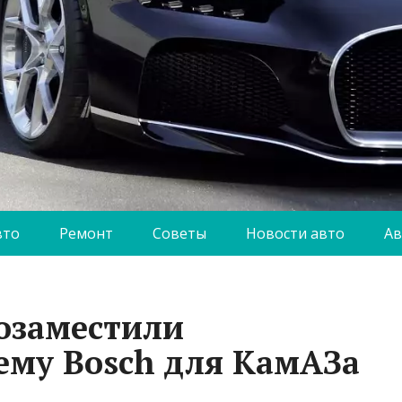
вто
Ремонт
Советы
Новости авто
Ав
озаместили
ему Bosch для КамАЗа