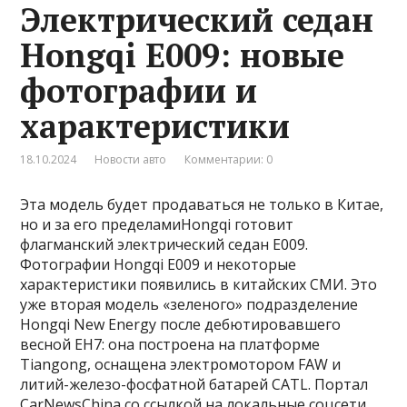
Электрический седан
Hongqi E009: новые
фотографии и
характеристики
18.10.2024
Новости авто
Комментарии: 0
Эта модель будет продаваться не только в Китае,
но и за его пределамиHongqi готовит
флагманский электрический седан E009.
Фотографии Hongqi E009 и некоторые
характеристики появились в китайских СМИ. Это
уже вторая модель «зеленого» подразделение
Hongqi New Energy после дебютировавшего
весной EH7: она построена на платформе
Tiangong, оснащена электромотором FAW и
литий-железо-фосфатной батарей CATL. Портал
CarNewsChina со ссылкой на локальные соцсети