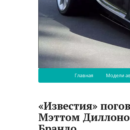
Главная
Модели а
«Известия» пого
Мэттом Диллоном
Брандо