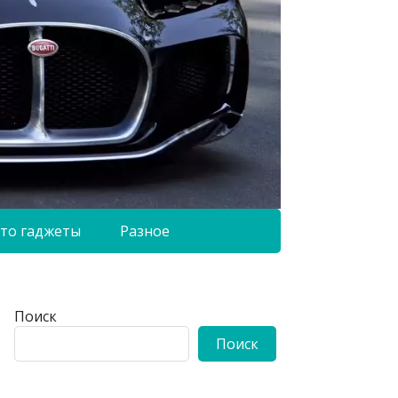
то гаджеты
Разное
Поиск
Поиск