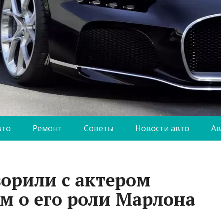
вто
Ремонт
Советы
Новости авто
Ав
ворили с актером
 о его роли Марлона