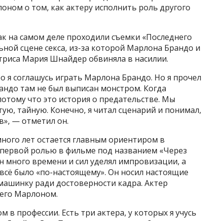
лоном о том, как актеру исполнить роль другого
ак на самом деле проходили съемки «Последнего
льной сцене секса, из-за которой Марлона Брандо и
триса Мария Шнайдер обвиняла в насилии.
то я соглашусь играть Марлона Брандо. Но я прочел
рандо там не был выписан монстром. Когда
потому что это история о предательстве. Мы
ую, тайную. Конечно, я читал сценарий и понимал,
ов», — отметил он.
 много лет остается главным ориентиром в
й первой ролью в фильме под названием «Через
 много времени и сил уделял импровизации, а
 всё было «по-настоящему». Он носил настоящие
машинку ради достоверности кадра. Актер
 его Марлоном.
 в профессии. Есть три актера, у которых я учусь