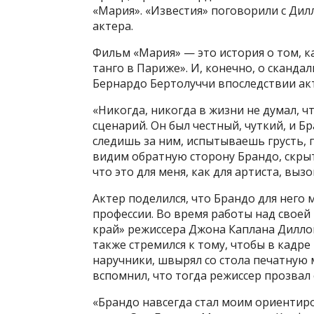
«Мария». «Известия» поговорили с Дил
актера.
Фильм «Мария» — это история о том, к
танго в Париже». И, конечно, о сканда
Бернардо Бертолуччи впоследствии ак
«Никогда, никогда в жизни не думал, ч
сценарий. Он был честный, чуткий, и Б
следишь за ним, испытываешь грусть, 
видим обратную сторону Брандо, скрыт
что это для меня, как для артиста, выз
Актер поделился, что Брандо для него
профессии. Во время работы над свое
край» режиссера Джона Каплана Диллон
также стремился к тому, чтобы в кадре
наручники, швырял со стола печатную 
вспомнил, что тогда режиссер прозвал
«Брандо навсегда стал моим ориентиром