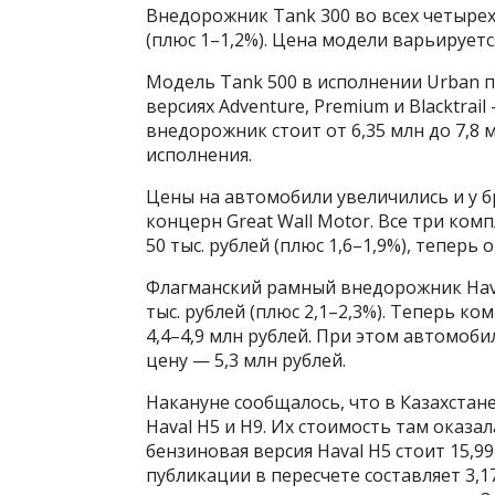
Внедорожник Tank 300 во всех четырех
(плюс 1–1,2%). Цена модели варьируется
Модель Tank 500 в исполнении Urban пол
версиях Adventure, Premium и Blacktrail
внедорожник стоит от 6,35 млн до 7,8 
исполнения.
Цены на автомобили увеличились и у бр
концерн Great Wall Motor. Все три ком
50 тыс. рублей (плюс 1,6–1,9%), теперь о
Флагманский рамный внедорожник Haval
тыс. рублей (плюс 2,1–2,3%). Теперь ком
4,4–4,9 млн рублей. При этом автомоб
цену — 5,3 млн рублей.
Накануне сообщалось, что в Казахста
Haval H5 и H9. Их стоимость там оказал
бензиновая версия Haval H5 стоит 15,99
публикации в пересчете составляет 3,1