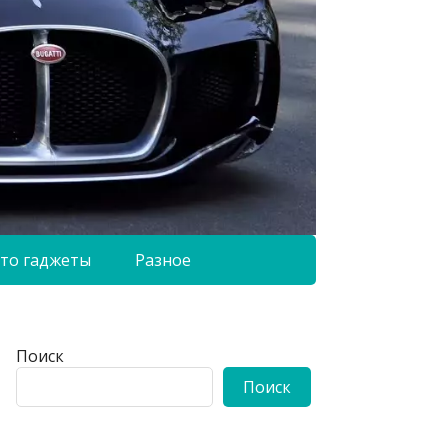
то гаджеты
Разное
Поиск
Поиск