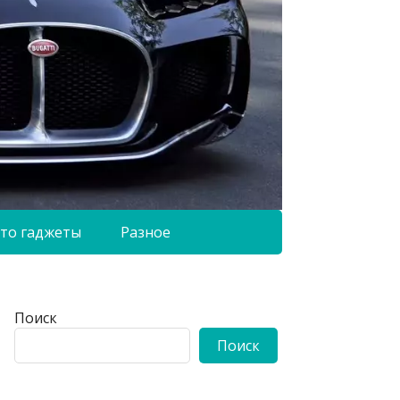
то гаджеты
Разное
Поиск
Поиск