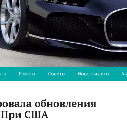
вто
Ремонт
Советы
Новости авто
Ав
ровала обновления
 При США