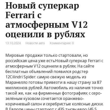
Новый суперкар
Ferrari с
атмосферным V12
оценили в рублях
13.10.2024
Новости авто
Комментарии: 0
Мировые продажи только стартовали, но
российская цена уже естьНовый суперкар Ferrari с
атмосферным V12 оценили в рублях. На сайте
бесплатных объявлений появился родстер
12Cilindri Spider: самую свежую модель из
Маранелло готовы привезти в нашу страну за 87
миллионов рублей. Автомобиль из наличия точно
такой же, как на фирменных фотографиях: с серо-
зелёным кузовом сочетается оранжево-
коричневый салон и серебристые колёсные диски.
В Европе цены стартуют с 435 тысяч евро (45,5