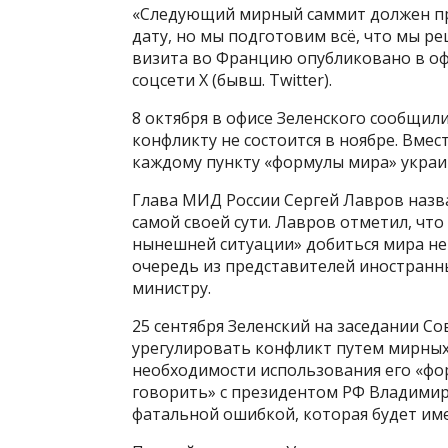
«Следующий мирный саммит должен прой
дату, но мы подготовим всё, что мы ре
визита во Францию опубликовано в оф
соцсети Х (бывш. Twitter).
8 октября в офисе Зеленского сообщил
конфликту не состоится в ноябре. Вме
каждому пункту «формулы мира» украи
Глава МИД России Сергей Лавров назв
самой своей сути. Лавров отметил, чт
нынешней ситуации» добиться мира не 
очередь из представителей иностранны
министру.
25 сентября Зеленский на заседании С
урегулировать конфликт путем мирных 
необходимости использования его «форм
говорить» с президентом РФ Владимир
фатальной ошибкой, которая будет име