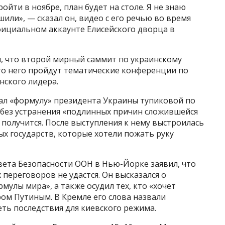
ти в ноябре, план будет на столе. Я не знаю
шили», — сказал он, видео с его речью во время
ициальном аккаунте Елисейского дворца в
и, что второй мирный саммит по украинскому
сто него пройдут тематические конференции по
нского лидера.
ал «формулу» президента Украины тупиковой по
о без устранения «подлинных причин сложившейся
получится. После выступления к нему выстроилась
х государств, которые хотели пожать руку
овета Безопасности ООН в Нью-Йорке заявил, что
переговоров не удастся. Он высказался о
улы мира», а также осудил тех, кто «хочет
ом Путиным. В Кремле его слова назвали
ть последствия для киевского режима.