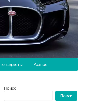
то гаджеты
Разное
Поиск
Поиск