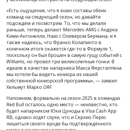
«Есть ощущение, что я знаю составы обеих
команд на следующий сезон, но давайте
подождём и посмотрим. То, что мы делали
раньше, теперь делают Mercedes-AMG с Андреа
Кими Антонелли, Haas с Оливером Бермана, и я
также надеюсь, что Франко Колапинто в
конечном итоге окажется где-то в Формуле 1,
поскольку он был брошен в самую гущу событий с
Williams, но провёл три великолепные гонки. В
идеале в качестве напарника Макса Ферстаппена
мы хотели бы видеть юниора из нашей
собственной юниорской программы», — заявил
Хельмут Марко
ORF
.
Напомним, формально на сезон-2025 в командах
Red Bull осталось одно место — неизвестно, кто
будет напарником Юки Цуноды в Visa Cash App
RB, однако ходят слухи, что и Серхио Перес
лишиться своего вроде бы подтверждённого