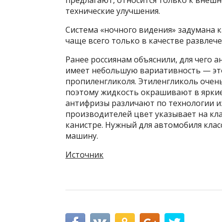
предлагают, относится только к внешн
технические улучшения.
Система «ночного видения» задумана к
чаще всего только в качестве развлече
Ранее россиянам объяснили, для чего а
имеет небольшую вариативность — это
пропиленгликоля. Этиленгликоль очень
поэтому жидкость окрашивают в яркие
антифризы различают по технологии из
производителей цвет указывает на кл
канистре. Нужный для автомобиля клас
машину.
Источник