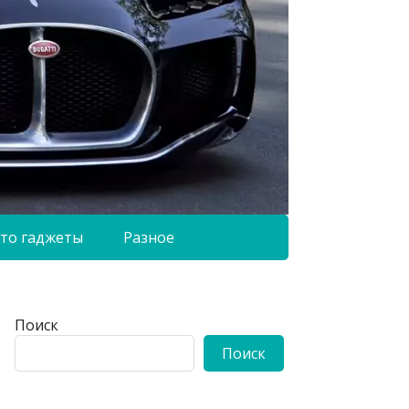
то гаджеты
Разное
Поиск
Поиск