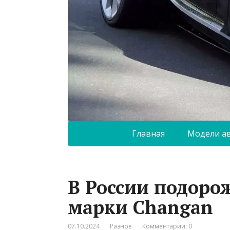
Главная
Модели а
В России подоро
марки Changan
07.10.2024
Разное
Комментарии: 0