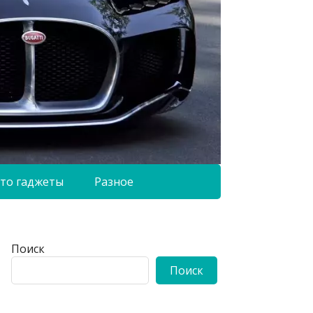
то гаджеты
Разное
Поиск
Поиск