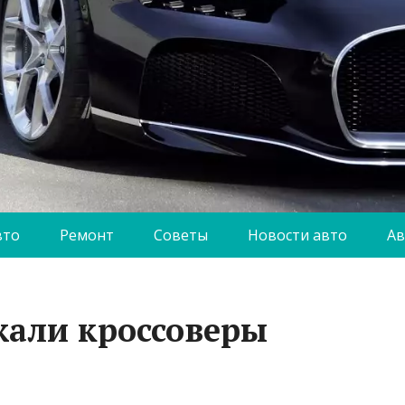
вто
Ремонт
Советы
Новости авто
Ав
жали кроссоверы