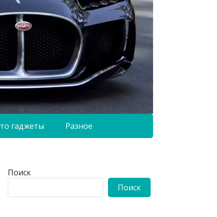
то гаджеты
Разное
Поиск
Поиск