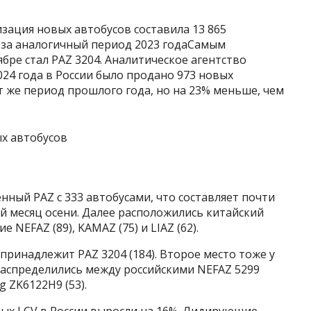
изация новых автобусов составила 13 865
м за аналогичный период 2023 годаСамым
ре стал PAZ 3204. Аналитическое агентство
024 года в России было продано 973 новых
от же период прошлого года, но на 23% меньше, чем
нный PAZ c 333 автобусами, что составляет почти
й месяц осени. Далее расположились китайский
е NEFAZ (89), KAMAZ (75) и LIAZ (62).
принадлежит PAZ 3204 (184). Второе место тоже у
 распределились между российскими NEFAZ 5299
g ZK6122H9 (53).