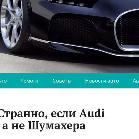
вто
Ремонт
Советы
Новости авто
Ав
Странно, если Audi
 а не Шумахера