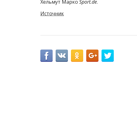
Хельмут Марко
Sport.de
.
Источник