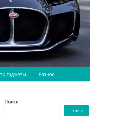
то гаджеты
Разное
Поиск
Поиск