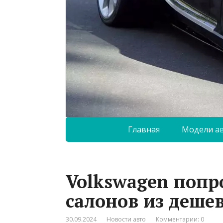
Главная
Модели а
Volkswagen попро
салонов из деше
30.09.2024
Новости авто
Комментарии: 0