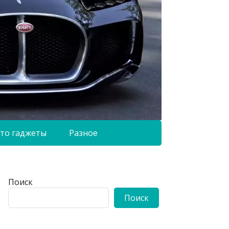
то гаджеты
Разное
Поиск
Поиск