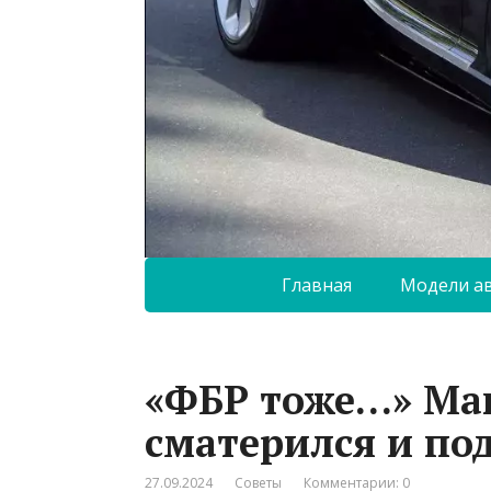
Главная
Модели а
«ФБР тоже…» Мак
сматерился и по
27.09.2024
Советы
Комментарии: 0