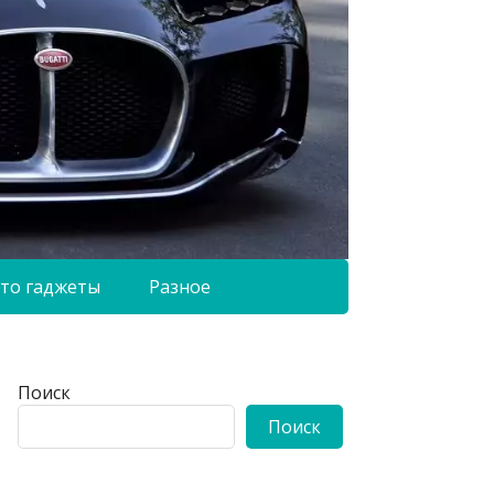
то гаджеты
Разное
Поиск
Поиск