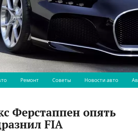
вто
Ремонт
Советы
Новости авто
Ав
с Ферстаппен опять
дразнил FIA