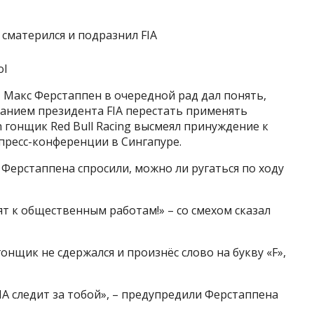
ol
Макс Ферстаппен в очередной рад дал понять,
ованием президента FIA перестать применять
h гонщик Red Bull Racing высмеял принуждение к
пресс-конференции в Сингапуре.
 Ферстаппена спросили, можно ли ругаться по ходу
дят к общественным работам!» – со смехом сказал
нщик не сдержался и произнёс слово на букву «F»,
IA следит за тобой», – предупредили Ферстаппена