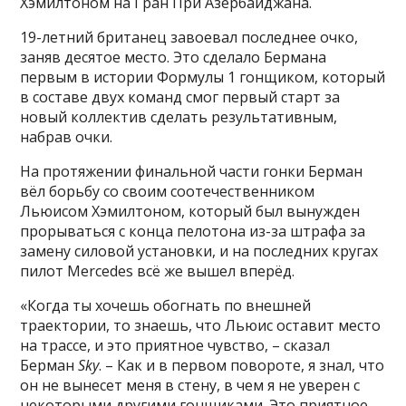
Хэмилтоном на Гран При Азербайджана.
19-летний британец завоевал последнее очко,
заняв десятое место. Это сделало Бермана
первым в истории Формулы 1 гонщиком, который
в составе двух команд смог первый старт за
новый коллектив сделать результативным,
набрав очки.
На протяжении финальной части гонки Берман
вёл борьбу со своим соотечественником
Льюисом Хэмилтоном, который был вынужден
прорываться с конца пелотона из-за штрафа за
замену силовой установки, и на последних кругах
пилот Mercedes всё же вышел вперёд.
«Когда ты хочешь обогнать по внешней
траектории, то знаешь, что Льюис оставит место
на трассе, и это приятное чувство, – сказал
Берман
Sky
. – Как и в первом повороте, я знал, что
он не вынесет меня в стену, в чем я не уверен с
некоторыми другими гонщиками. Это приятное