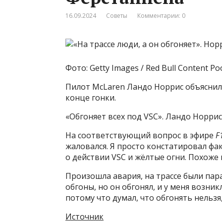
16.09.2024
Советы
Комментарии: 0
Фото: Getty Images / Red Bull Content Po
Пилот McLaren Ландо Норрис объяснил
конце гонки.
«Обгоняет всех под VSC». Ландо Норри
На соответствующий вопрос в эфире
F
жаловался. Я просто констатировал фа
о действии VSC и жёлтые огни. Похоже н
Произошла авария, на трассе были пар
обгоны, но он обгонял, и у меня возник
потому что думал, что обгонять нельзя
Источник