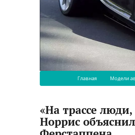
Главная
Модели а
«На трассе люди, 
Норрис объяснил
Ферстаппена