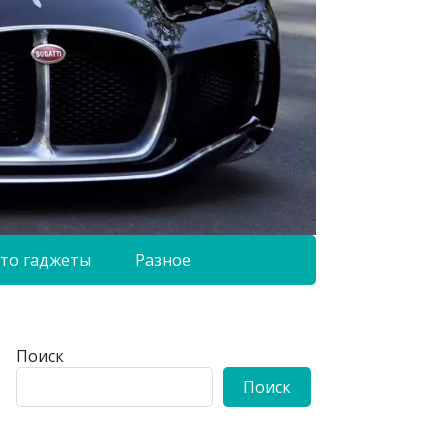
то гаджеты
Разное
Поиск
Поиск