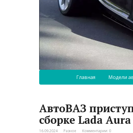
Главная
Модели а
АвтоВАЗ приступ
сборке Lada Aura
16.09.2024
Разное
Комментарии: 0