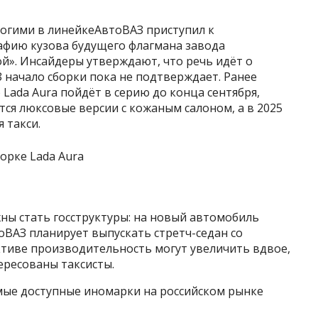
огими в линейкеАвтоВАЗ приступил к
рафию кузова будущего флагмана завода
ой». Инсайдеры утверждают, что речь идёт о
З начало сборки пока не подтверждает. Ранее
Lada Aura пойдёт в серию до конца сентября,
ся люксовые версии с кожаным салоном, а в 2025
 такси.
ны стать госструктуры: на новый автомобиль
тоВАЗ планирует выпускать стретч-седан со
ективе производительность могут увеличить вдвое,
ересованы таксисты.
мые доступные иномарки на российском рынке