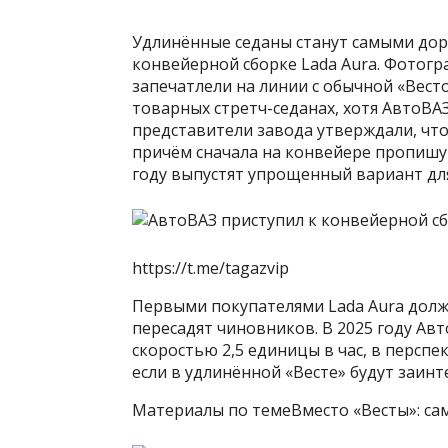
Удлинённые седаны станут самыми дор
конвейерной сборке Lada Aura. Фотог
запечатлели на линии с обычной «Вест
товарных стретч-седанах, хотя АвтоВА
представители завода утверждали, что 
причём сначала на конвейере пропишут
году выпустят упрощенный вариант для
https://t.me/tagazvip
Первыми покупателями Lada Aura долж
пересадят чиновников. В 2025 году Ав
скоростью 2,5 единицы в час, в персп
если в удлинённой «Весте» будут заинт
Материалы по темеВместо «Весты»: са