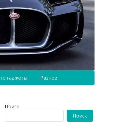
то гаджеты
Разное
Поиск
Поиск