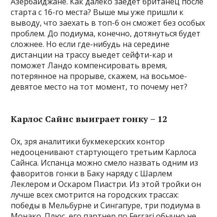
Азербайджане. Как далеко заедет британец после
старта с 16-го места? Выше мы уже пришли к
выводу, что заехать в топ-6 он сможет без особых
проблем. До подиума, конечно, дотянуться будет
сложнее. Но если где-нибудь на середине
дистанции на трассу выедет сейфти-кар и
поможет Ландо компенсировать время,
потерянное на прорыве, скажем, на восьмое-
девятое место на тот момент, то почему нет?
Карлос Сайнс выиграет гонку – 12
Ох, зря аналитики букмекерских контор
недооценивают стартующего третьим Карлоса
Сайнса. Испанца можно смело назвать одним из
фаворитов гонки в Баку наряду с Шарлем
Леклером и Оскаром Пиастри. Из этой тройки он
лучше всех смотрится на городских трассах:
победы в Мельбурне и Сингапуре, три подиума в
Монако. Плюс, его партнер по Ferrari обычно не