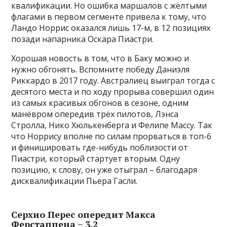
квалификации. Но ошибка маршалов с жёлтыми
флагами в первом сегменте привела к тому, что
Ландо Норрис оказался лишь 17-м, в 12 позициях
позади напарника Оскара Пиастри.
Хорошая новость в том, что в Баку можно и
нужно обгонять. Вспомните победу Даниэля
Риккардо в 2017 году. Австралиец выиграл тогда с
десятого места и по ходу прорыва совершил один
из самых красивых обгонов в сезоне, одним
манёвром опередив трёх пилотов, Лэнса
Стролла, Нико Хюлькенберга и Фелипе Массу. Так
что Норрису вполне по силам прорваться в топ-6
и финишировать где-нибудь поблизости от
Пиастри, который стартует вторым. Одну
позицию, к слову, он уже отыграл – благодаря
дисквалификации Пьера Гасли.
Серхио Перес опередит Макса
Ферстаппена – 3.2