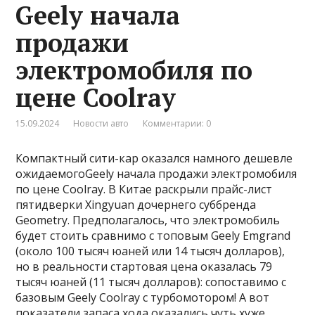
Geely начала
продажи
электромобиля по
цене Coolray
15.09.2024
Новости авто
Комментарии: 0
Компактный сити-кар оказался намного дешевле
ожидаемогоGeely начала продажи электромобиля
по цене Coolray. В Китае раскрыли прайс-лист
пятидверки Xingyuan дочернего суббренда
Geometry. Предполагалось, что электромобиль
будет стоить сравнимо с топовым Geely Emgrand
(около 100 тысяч юаней или 14 тысяч долларов),
но в реальности стартовая цена оказалась 79
тысяч юаней (11 тысяч долларов): сопоставимо с
базовым Geely Coolray c турбомотором! А вот
показатели запаса хода оказались чуть хуже