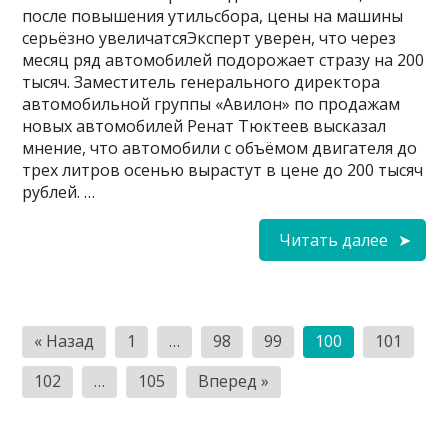
после повышения утильсбора, цены на машины
серьёзно увеличатсяЭксперт уверен, что через
месяц ряд автомобилей подорожает стразу на 200
тысяч. Заместитель генерального директора
автомобильной группы «Авилон» по продажам
новых автомобилей Ренат Тюктеев высказал
мнение, что автомобили с объёмом двигателя до
трех литров осенью вырастут в цене до 200 тысяч
рублей. …
Читать далее
Пагинация
« Назад
1
…
98
99
100
101
записей
102
…
105
Вперед »